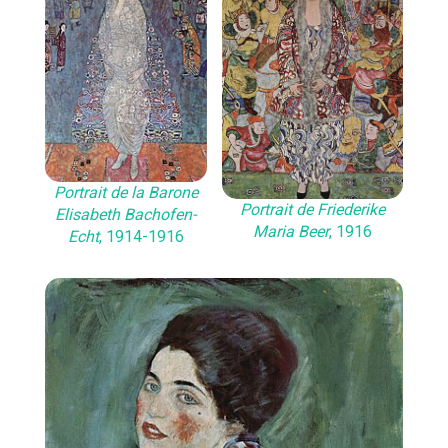
Portrait de la Barone
Portrait de Friederike
Elisabeth Bachofen-
Maria Beer
, 1916
Echt
, 1914-1916