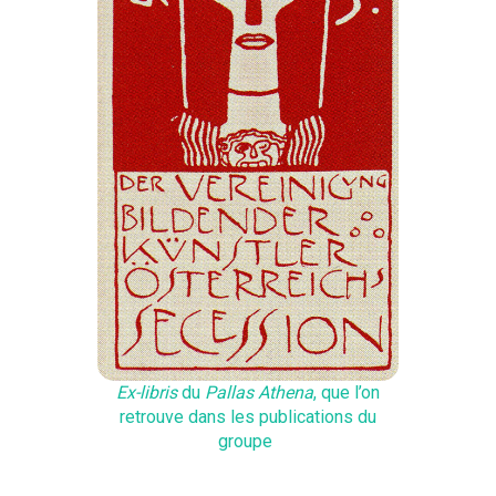
Ex-libris
du
Pallas Athena
, que l’on
retrouve dans les publications du
groupe