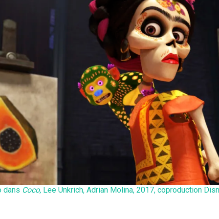
o dans
Coco,
Lee Unkrich, Adrian Molina,
2017, coproduction Disn