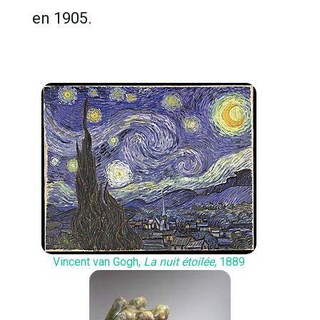
en 1905.
Vincent van Gogh,
La nuit étoilée,
1889