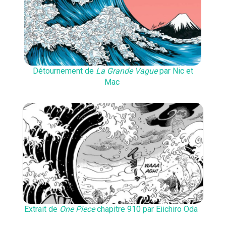
Détournement de
La Grande Vague
par Nic et
Mac
Extrait de
One Piece
chapitre 910 par Eiichiro Oda