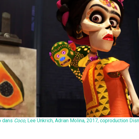
o dans
Coco,
Lee Unkrich, Adrian Molina,
2017, coproduction Disn