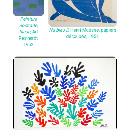
Peinture
abstraite,
Nu bleu II
, Henri Matisse, papiers
bleue
, Ad
découpés, 1952
Reinhardt,
1952