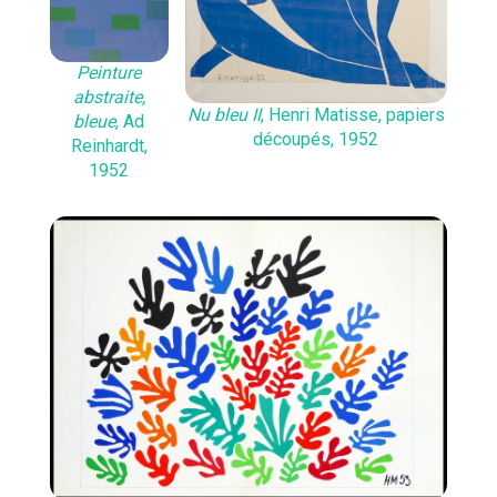
Peinture
abstraite,
Nu bleu II
, Henri Matisse, papiers
bleue
, Ad
découpés, 1952
Reinhardt,
1952